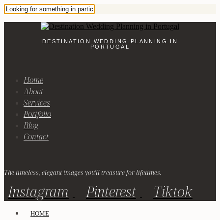
DESTINATION WEDDING PLANNING IN
PORTUGAL
Home
About
Services
Portfolio
Blog
Contact
The timeless, elegant images you'll treasure for lifetimes.
Instagram
Pinterest
Tiktok
HOME