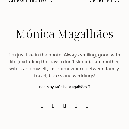
Vanessa and Ivo –
Melhor Pai do
Handmade Films
Mundo’?
Mónica Magalhães
I'm just like in the photo. Always smiling, good with
life (excluding the days i don't sleep!). I am mother,
wife... and myself, lost somewhere between family,
travel, books and weddings!
Posts by Mónica Magalhães