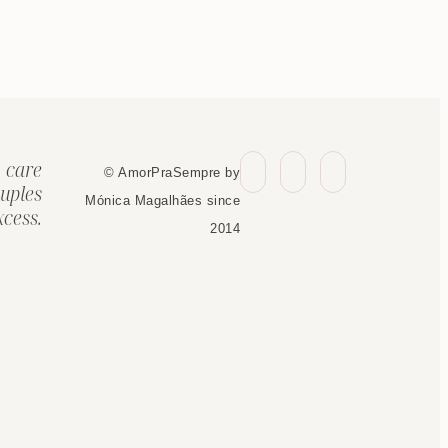
 care
© AmorPraSempre by
uples
Mónica Magalhães since
cess.
2014