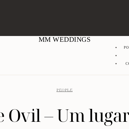
MM WEDDINGS
PO
C
PEOPLE
 Ovil – Um luga