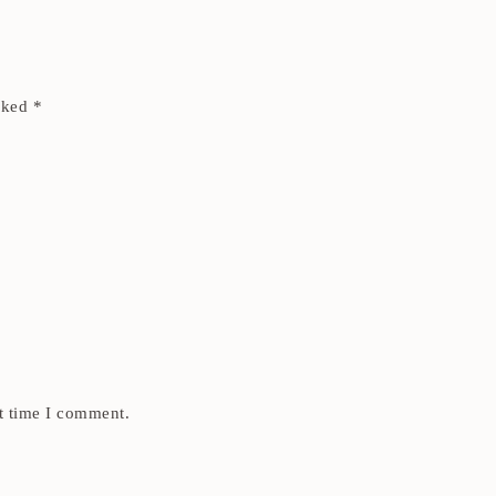
arked
*
t time I comment.