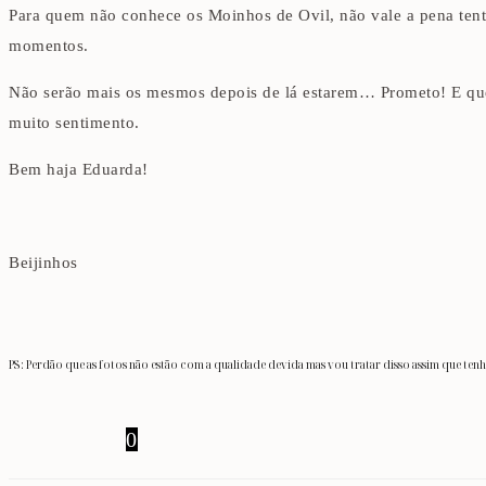
Para quem não conhece os Moinhos de Ovil, não vale a pena tentar
momentos.
Não serão mais os mesmos depois de lá estarem… Prometo! E que
muito sentimento.
Bem haja Eduarda!
Beijinhos
PS: Perdão que as fotos não estão com a qualidade devida mas vou tratar disso assim que ten
0