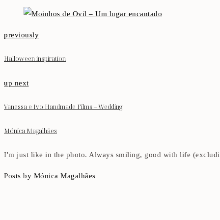
previously
Halloween inspiration
up next
Vanessa e Ivo Handmade Films – Wedding
Mónica Magalhães
I'm just like in the photo. Always smiling, good with life (exclu
Posts by Mónica Magalhães