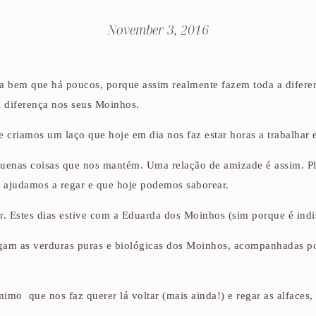
November 3, 2016
da bem que há poucos, porque assim realmente fazem toda a difer
a diferença nos seus Moinhos.
iamos um laço que hoje em dia nos faz estar horas a trabalhar e a
quenas coisas que nos mantém. Uma relação de amizade é assim. Pl
 ajudamos a regar e que hoje podemos saborear.
r. Estes dias estive com a Eduarda dos Moinhos (sim porque é indi
gam as verduras puras e biológicas dos Moinhos, acompanhadas po
mimo que nos faz querer lá voltar (mais ainda!) e regar as alface