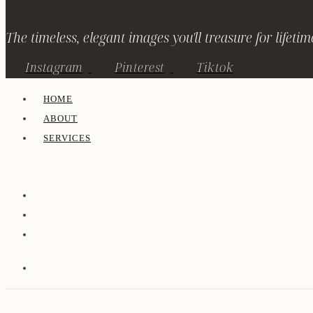
The timeless, elegant images you'll treasure for lifetim
Instagram
Pinterest
Tiktok
HOME
ABOUT
SERVICES