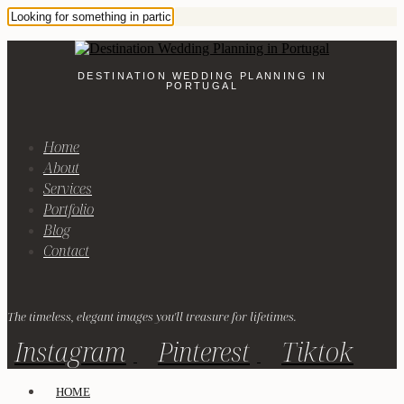
DESTINATION WEDDING PLANNING IN
PORTUGAL
Home
About
Services
Portfolio
Blog
Contact
The timeless, elegant images you'll treasure for lifetimes.
Instagram
Pinterest
Tiktok
HOME