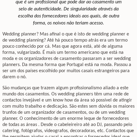
que é um profissional que pode dar ao casamento um
selo de autenticidade. De singularidade através da
escolha dos fornecedores ideais aos quais, de outra
forma, os noivos não teriam acesso.
Wedding planner? Mas afinal o que é isto de wedding planner e
de wedding planning? Até há pouco tempo atrás era um termo
pouco conhecido por cá. Mas que agora está, até de alguma
forma, vulgarizado. É mais um termo americano que está na
moda e os organizadores de casamento passaram a ser wedding
planners. Da mesma forma que Portugal está na moda. Passou a
ser um dos países escolhido por muitos casais estrangeiros para
darem o nó.
São mudanças que trazem algum profissionalismo aliado a este
mundo dos casamentos. Os wedding planners têm uma rede de
contactos invejável e um know how da área só possível de atingir
com muito trabalho e dedicação. São estes sem dúvida os maiores
trunfos de um organizador de casamentos, ou de um wedding
planner. O conhecimento de um enorme leque de fornecedores
de todas as áreas . Desde o cabeleireiro até ao DJ, passando pelo
catering, fotógrafos, videografos, decoradoras, etc. Contactos que
lhe permitem ajudar o casal a encontrar o fornecedor ideal que