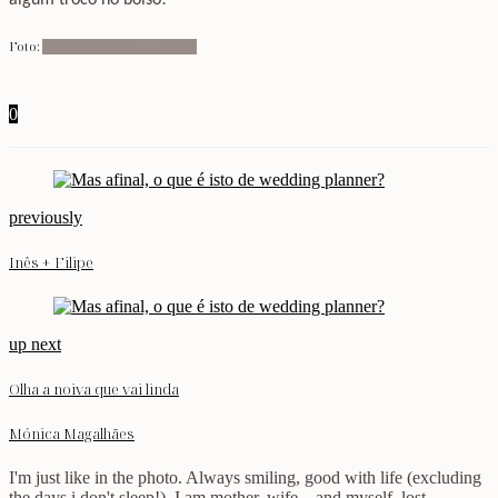
Foto:
Lisa Hubbard Photography
0
previously
Inês + Filipe
up next
Olha a noiva que vai linda
Mónica Magalhães
I'm just like in the photo. Always smiling, good with life (excluding
the days i don't sleep!). I am mother, wife... and myself, lost