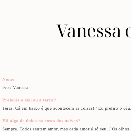
Vanessa e
Nome
Ivo / Vanessa
Preferes o céu ou a terra?
Terra. Cá em baixo é que acontecem as coisas! / Eu prefiro o céu
Há algo de único no rosto dos noivos?
Sempre. Todos sentem amor, mas cada amor é só seu. / Os olhos.