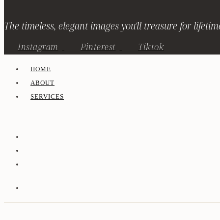
The timeless, elegant images you'll treasure for lifetim
Instagram
Pinterest
Tiktok
HOME
ABOUT
SERVICES