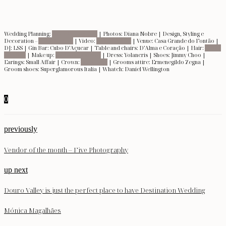
Wedding Planning:
Amor Pra Sempre
| Photos: Diana Nobre | Design, Styling e
Decoration –
Make My Day
| Video:
Make My Day
| Venue: Casa Grande do Fontão |
DJ: LSS | Gin Bar: Cubo D’Açucar | Table and chairs: D’Alma e Coração | Hair:
Pedro
Ferreira
| Make up:
Bárbara Brandão
| Dress: Yolancris | Shoes: Jimmy Choo |
Earings: Small Affair | Crown:
Suma Cruz
| Grooms attire: Ermenegildo Zegna |
Groom shoes: Superglamorous Italia | Whatch: Daniel Wellington
0
previously
Vendor of the month – Five Photography
up next
Douro Valley is just the perfect place to have Destination Wedding
Mónica Magalhães