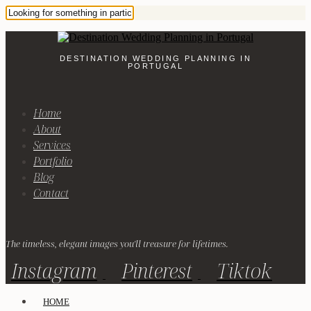
DESTINATION WEDDING PLANNING IN
PORTUGAL
Home
About
Services
Portfolio
Blog
Contact
The timeless, elegant images you'll treasure for lifetimes.
Instagram
Pinterest
Tiktok
HOME