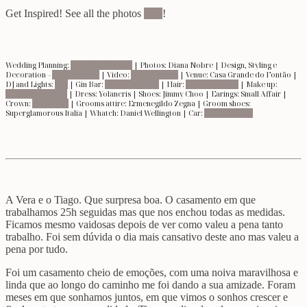
Get Inspired! See all the photos
here
!
Wedding Planning:
Amor Pra Sempre
| Photos: Diana Nobre | Design, Styling e
Decoration –
Make My Day
| Video:
Make My Day
| Venue: Casa Grande do Fontão |
DJ and Lights:
LSS
| Gin Bar:
Cubo D’Açucar
| Hair:
Pedro Ferreira
| Make up:
Bárbara Brandão
| Dress: Yolancris | Shoes: Jimmy Choo | Earings: Small Affair |
Crown:
Suma Cruz
| Grooms attire: Ermenegildo Zegna | Groom shoes:
Superglamorous Italia | Whatch: Daniel Wellington | Car:
Pão de Forma
A Vera e o Tiago. Que surpresa boa. O casamento em que
trabalhamos 25h seguidas mas que nos enchou todas as medidas.
Ficamos mesmo vaidosas depois de ver como valeu a pena tanto
trabalho. Foi sem dúvida o dia mais cansativo deste ano mas valeu a
pena por tudo.
Foi um casamento cheio de emoções, com uma noiva maravilhosa e
linda que ao longo do caminho me foi dando a sua amizade. Foram
meses em que sonhamos juntos, em que vimos o sonhos crescer e