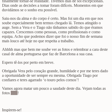
finalmente tornar-se realidade. Tivemos dias de sol excepcionais.
Dias onde as decisões a tomar foram difíceis. Momentos em que
duvidámos se o sonho era possível.
Saiu-nos da alma e do corpo é certo. Mas foi um dia em que nos
soube especialmente bem termos chegado lá. Temos atingido o
auge. Sem a Vera e o Tiago não tínhamos sabido do que éramos
capazes. Crescemos como pessoas, como profissionais e como
equipa. Acho que podemos dizer que foi o nosso fim de semana
mais louco até hoje no que respeita a trabalho.
Ahhhh mas que bem me soube ver as fotos e relembrar a cara deste
casal de alma portuguesa que faz de Barcelona a sua casa.
Espero tê-los por perto em breve.
Obrigada Vera pelo coração grande, humildade e por me teres dado
a oportunidade de ser sempre eu mesma. Obrigada Tiago por
confiares e teres agarrado ‘o touro pelos cornos’!
Vamos agora matar um pouco a saudade deste dia. Vejam todas as
fotos
aqui
!
Inspirem-se!