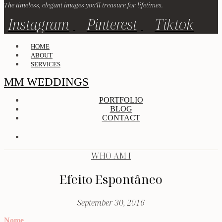
The timeless, elegant images you'll treasure for lifetimes.
Instagram
Pinterest
Tiktok
HOME
ABOUT
SERVICES
MM WEDDINGS
PORTFOLIO
BLOG
CONTACT
WHO AM I
Efeito Espontâneo
September 30, 2016
Nome