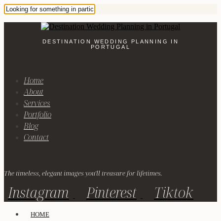
DESTINATION WEDDING PLANNING IN
PORTUGAL
Home
About
Services
Portfolio
Blog
Contact
The timeless, elegant images you'll treasure for lifetimes.
Instagram
Pinterest
Tiktok
HOME