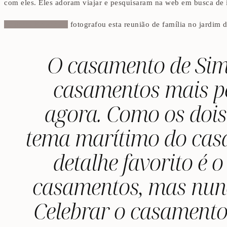
com eles. Eles adoram viajar e pesquisaram na web em busca de 
Andreas Kowacsik
fotografou esta reunião de família no jardim d
O casamento de Sim
casamentos mais pes
agora. Como os dois 
tema marítimo do cas
detalhe favorito é o
casamentos, mas nunc
Celebrar o casamento 