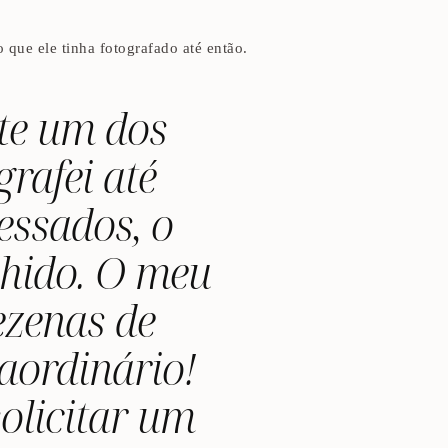
 que ele tinha fotografado até então.
te um dos
rafei até
essados, o
hido. O meu
dezenas de
aordinário!
olicitar um