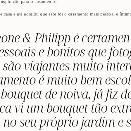
inspiração para o casamento!
e casa e até admitiu que este foi o casamento mais pessoal e íntimo
one & Philipp é certamen
soais e bonitos que fotog
são viajantes muito inter
amento é muito bem escol
 bouquet de noiva, já fiz 
a vi um bouquet tão extr
no seu próprio jardim e s