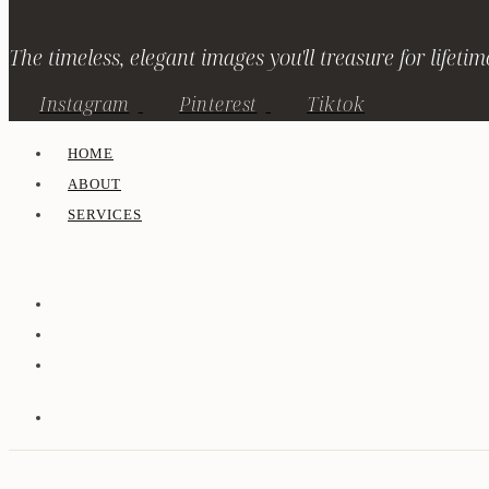
The timeless, elegant images you'll treasure for lifetim
Instagram
Pinterest
Tiktok
HOME
ABOUT
SERVICES