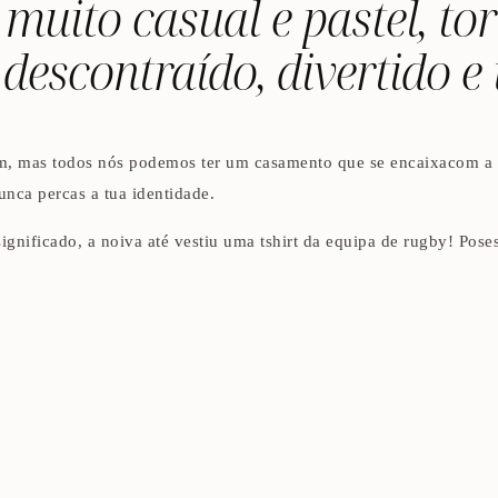
muito casual e pastel, to
descontraído, divertido e 
im, mas todos nós podemos ter um casamento que se encaixacom a n
unca percas a tua identidade.
ificado, a noiva até vestiu uma tshirt da equipa de rugby! Poses 