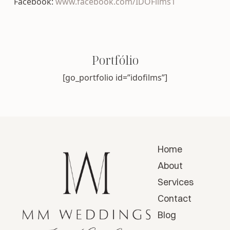
Facebook:
www.facebook.com/IDOFilms1
Portfólio
[go_portfolio id=”idofilms”]
Home
About
Services
Contact
Blog