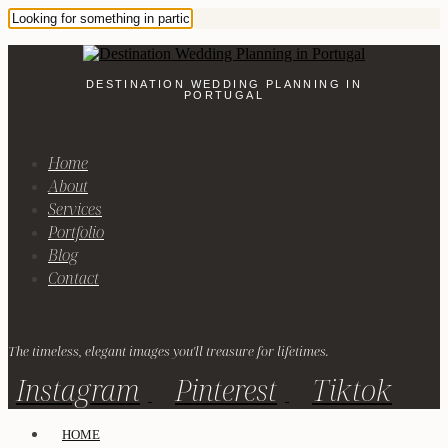
DESTINATION WEDDING PLANNING IN
PORTUGAL
Home
About
Services
Portfolio
Blog
Contact
The timeless, elegant images you'll treasure for lifetimes.
Instagram
Pinterest
Tiktok
HOME