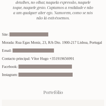
detalhes, no olhar, naquela expressão, naquele
toque, naquele gesto. Captamos a realidade e não
a um qualquer alter ego. Namorem, como se nós
não lá estivéssemos.
Site:
www.casomecontigo.com
Morada: Rua Egas Moniz, 23, R/h Dto. 1900-217 Lisboa, Portugal
Email:
casomecontigo@gmail.com
Contacto principal: Vítor Hugo +351919656991
Facebook:
www.facebook.com/casomecontigo
Instagram:
www.instagram.com/casomecontigo
Portefólio