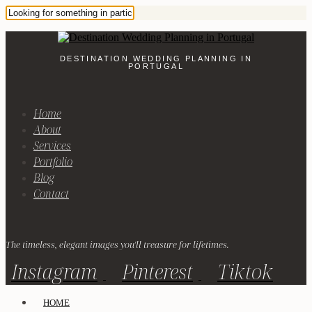
DESTINATION WEDDING PLANNING IN
PORTUGAL
Home
About
Services
Portfolio
Blog
Contact
The timeless, elegant images you'll treasure for lifetimes.
Instagram
Pinterest
Tiktok
HOME