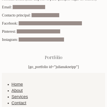
Email:
jukneipp@gmail.com
Contacto principal:
+55 32 9114.4983
Facebook:
https://www.facebook.com/jukneippphoto
Pinterest:
www.pinterest.com/jukneipp
Instagram:
www.instagram.com/jukneipp
Portfólio
[go_portfolio id=”julianakneipp”]
Home
About
Services
Contact