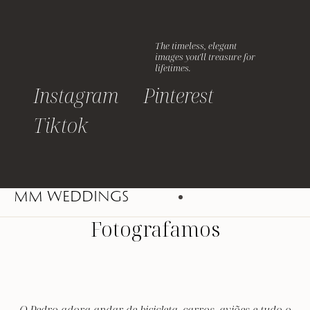
The timeless, elegant
images you'll treasure for
lifetimes.
Instagram
Pinterest
Tiktok
MM WEDDINGS
Fotografamos
O Pedro adora andar de bicicleta, carros, aviões e tudo o