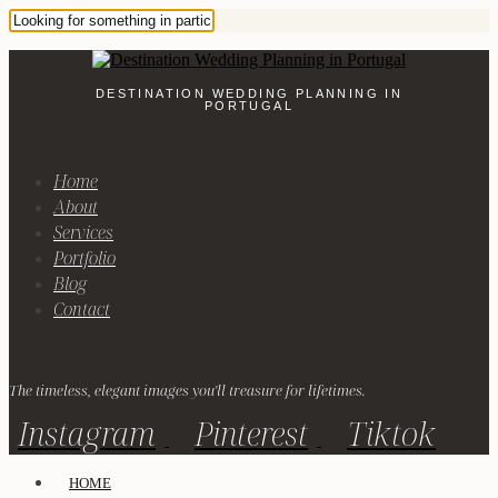
DESTINATION WEDDING PLANNING IN
PORTUGAL
Home
About
Services
Portfolio
Blog
Contact
The timeless, elegant images you'll treasure for lifetimes.
Instagram
Pinterest
Tiktok
HOME